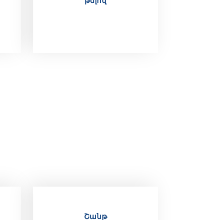
թելով
Շանթ