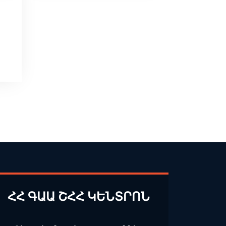
ՀՀ ԳԱԱ ՇՀՀ ԿԵՆՏՐՈՆ