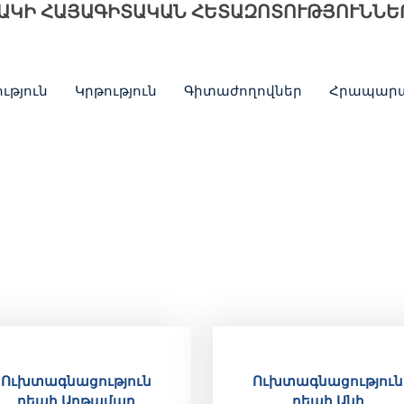
ՐԱԿԻ ՀԱՅԱԳԻՏԱԿԱՆ ՀԵՏԱԶՈՏՈՒԹՅՈՒՆՆԵ
ւթյուն
Կրթություն
Գիտաժողովներ
Հրապարա
Ուխտագնացություն
Ուխտագնացություն
դեպի Աղթամար
դեպի Անի