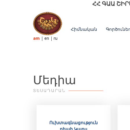
ՀՀ ԳԱԱ ՇԻ
Հիմնական
Գործունեո
am
|
en
|
ru
Մեդիա
ՏԵՍԱԴԱՐԱՆ
Ուխտագնացություն
դեպի Կարս