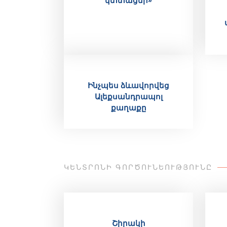
կտտացնի»
Ինչպես ձևավորվեց
Ալեքսանդրապոլ
քաղաքը
ԿԵՆՏՐՈՆԻ ԳՈՐԾՈՒՆԵՈՒԹՅՈՒՆԸ
Շիրակի