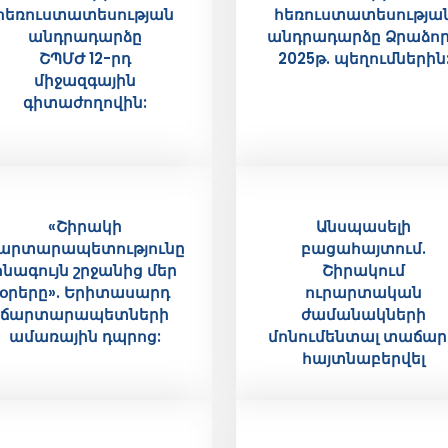
հեռուստատեսության
հեռուստատեսությա
անդրադարձը
անդրադարձը Ձրաձո
ՇՊՄԺ 12-րդ
2025թ. պեղումներին
միջազգային
գիտաժողովին:
«Շիրակի
Անսպասելի
արտարապետությունը
բացահայտում.
հնագույն շրջանից մեր
Շիրակում
օրերը». Երիտասարդ
ուրարտական
ճարտարապետների
ժամանակների
ամառային դպրոց:
մոնումենտալ տաճար
հայտնաբերվել