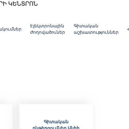
ՐԻ ԿԵՆՏՐՈՆ
Էլեկտրոնային
Գիտական
կումներ
ժողովածուներ
աշխատություններ
Գիտական
ընթերցումներ Անիի